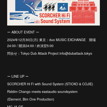
ー ABOUT EVENT ー
2024年12月30日(月) 東京：duo MUSIC EXCHANGE 開場
24:00 / 開演24:00 / 終演翌5:00
問合せ：Tokyo Dub Attack Project info@dubattack.tokyo
ー LINE UP ー
SCORCHER Hi Fi with Sound System (STICKO & COJIE)
Riddim Chango meets eastaudio soundsystem
(Element, Bim One Production)
MC JA-GE